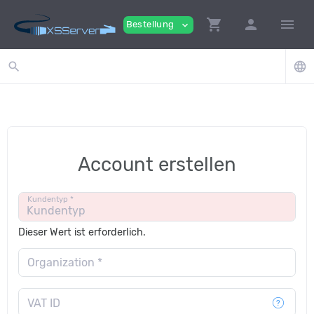
shopping_cart
person
menu
Bestellung
expand_more
search
language
Account erstellen
Kundentyp *
Dieser Wert ist erforderlich.
Organization *
VAT ID