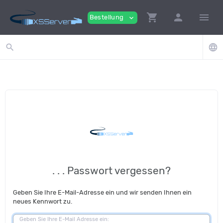
shopping_cart
person
menu
Bestellung
expand_more
search
language
. . . Passwort vergessen?
Geben Sie Ihre E-Mail-Adresse ein und wir senden Ihnen ein
neues Kennwort zu.
Geben Sie Ihre E-Mail Adresse ein: